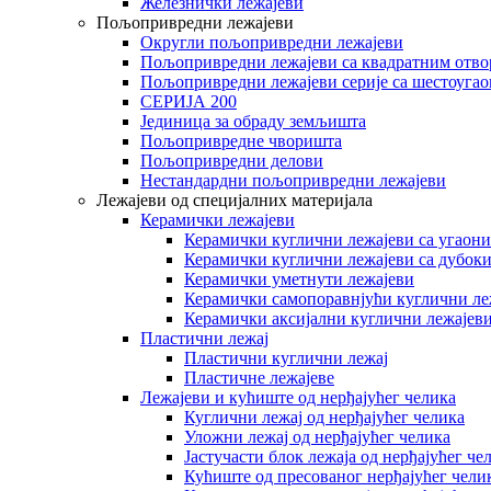
Железнички лежајеви
Пољопривредни лежајеви
Округли пољопривредни лежајеви
Пољопривредни лежајеви са квадратним отв
Пољопривредни лежајеви серије са шестоуга
СЕРИЈА 200
Јединица за обраду земљишта
Пољопривредне чворишта
Пољопривредни делови
Нестандардни пољопривредни лежајеви
Лежајеви од специјалних материјала
Керамички лежајеви
Керамички куглични лежајеви са угаон
Керамички куглични лежајеви са дубок
Керамички уметнути лежајеви
Керамички самопоравнјући куглични ле
Керамички аксијални куглични лежајев
Пластични лежај
Пластични куглични лежај
Пластичне лежајеве
Лежајеви и кућиште од нерђајућег челика
Куглични лежај од нерђајућег челика
Уложни лежај од нерђајућег челика
Јастучасти блок лежаја од нерђајућег че
Кућиште од пресованог нерђајућег чели