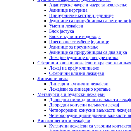
Адаптерске чауре и чауре за извлачење
Јединице кертриџа
Прирубничке кертриџ јединице
Јединице са прирубницом са четири виј
Уметни лежајеви
Блок јастука
Блок и кућиште водовода
Пресоване стамбене јединице
Јединице за преузимање
Јединице са прирубницом са два вијка
Лежајне јединице од легуре цинка
Сферични клизни лежајеви и крајеви клипња
Лежај на крају клипњаче
Сферични клизни лежајеви
Линеарни лежај
Линеарни куглични лежајеви
Лежајеви за линеарно кретање
Металургија и рударски лежајеви
Дворедни цилиндрични ваљкасти лежај
Дворедни конусни ваљкасти лежај
Четвороредни конусни ваљкасти лежаје
Четвороредни цилиндрични ваљкасти л
Високопрецизни лежајеви
Куглични лежајеви са угаоним контакто