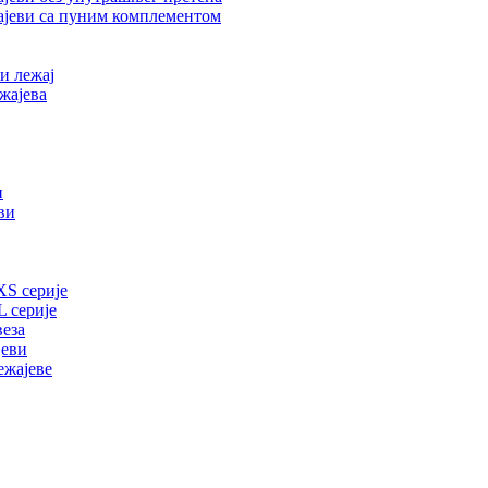
ајеви са пуним комплементом
и лежај
жајева
и
ви
XS серије
 серије
веза
јеви
ежајеве