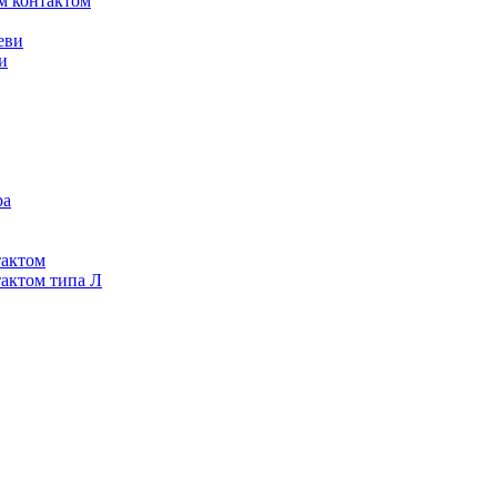
м контактом
еви
и
ра
тактом
тактом типа Л