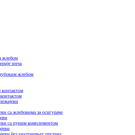
м жлебом
ерије инча
 дубоким жлебом
м контактом
 контактом
лежајеви
ви са жлебовима за осигураче
јеви
еви са пуним комплементом
ајеви
јеви без унутрашњег прстена