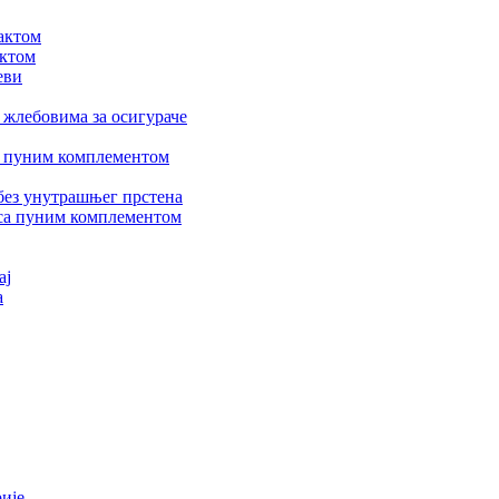
актом
актом
еви
 жлебовима за осигураче
а пуним комплементом
без унутрашњег прстена
са пуним комплементом
ај
а
ије