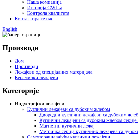
Наша компанија
Историја CWL-а
Контрола квалитета
Контактирајте нас
English
Производи
Дом
Производи
Лежајеви од специјалних материјала
Керамички лежајеви
Категорије
Индустријски лежајеви
Куглични лежајеви са дубоким жлебом
Дворедни куглични лежајеви са дубоким жле
Куглични лежајеви са дубоким жлебом серије
Магнетни куглични лежај
Метричка серија кугличних лежајева са дубо
Самопоравнавајући куглични лежајеви