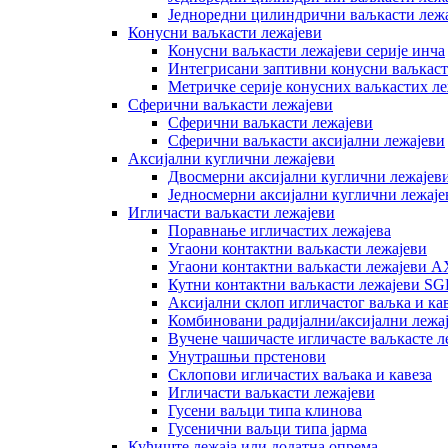
Једноредни цилиндрични ваљкасти леж
Конусни ваљкасти лежајеви
Конусни ваљкасти лежајеви серије инча
Интегрисани заптивни конусни ваљкаст
Метричке серије конусних ваљкастих ле
Сферични ваљкасти лежајеви
Сферични ваљкасти лежајеви
Сферични ваљкасти аксијални лежајеви
Аксијални куглични лежајеви
Двосмерни аксијални куглични лежајев
Једносмерни аксијални куглични лежаје
Игличасти ваљкасти лежајеви
Поравнање игличастих лежајева
Угаони контактни ваљкасти лежајеви
Угаони контактни ваљкасти лежајеви A
Кутни контактни ваљкасти лежајеви SGL
Аксијални склоп игличастог ваљка и ка
Комбиновани радијални/аксијални лежа
Вучене чашичасте игличасте ваљкасте л
Унутрашњи прстенови
Склопови игличастих ваљака и кавеза
Игличасти ваљкасти лежајеви
Гусени ваљци типа клинова
Гусенични ваљци типа јарма
Кућиште лежаја или додатна опрема