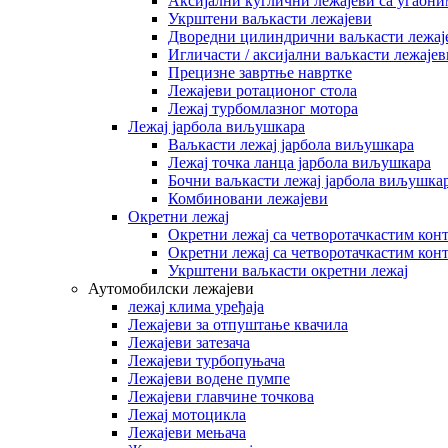
Аксијални куглични лежајеви са угаони
Укрштени ваљкасти лежајеви
Дворедни цилиндрични ваљкасти лежај
Игличасти / аксијални ваљкасти лежајев
Прецизне завртње навртке
Лежајеви ротационог стола
Лежај турбомлазног мотора
Лежај јарбола виљушкара
Ваљкасти лежај јарбола виљушкара
Лежај точка ланца јарбола виљушкара
Бочни ваљкасти лежај јарбола виљушка
Комбиновани лежајеви
Окретни лежај
Окретни лежај са четворотачкастим кон
Окретни лежај са четворотачкастим кон
Укрштени ваљкасти окретни лежај
Аутомобилски лежајеви
лежај клима уређаја
Лежајеви за отпуштање квачила
Лежајеви затезача
Лежајеви турбопуњача
Лежајеви водене пумпе
Лежајеви главчине точкова
Лежај мотоцикла
Лежајеви мењача