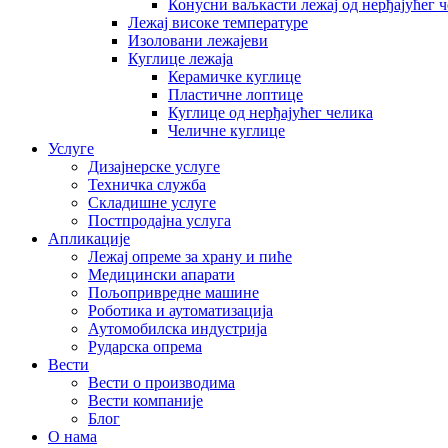
Конусни ваљкасти лежај од нерђајућег 
Лежај високе температуре
Изоловани лежајеви
Куглице лежаја
Керамичке куглице
Пластичне лоптице
Куглице од нерђајућег челика
Челичне куглице
Услуге
Дизајнерске услуге
Техничка служба
Складишне услуге
Постпродајна услуга
Апликације
Лежај опреме за храну и пиће
Медицински апарати
Пољопривредне машине
Роботика и аутоматизација
Аутомобилска индустрија
Рударска опрема
Вести
Вести о производима
Вести компаније
Блог
О нама