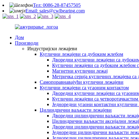
Тел: 0086-28-87457505
Email: sales@cwlbearing.com
Дом
Производи
Индустријски лежајеви
Куглични лежајеви са дубоким жлебом
Дворедни куглични лежајеви са дубоки
Куглични лежајеви са дубоким жлебом с
Магнетни куглични лежај
Метричка серија кугличних лежајева са
Самопоравнавајући куглични лежајеви
Куглични лежајеви са угаоним контактом
Дворедни куглични лежајеви са угаони
Куглични лежајеви са четворотачкастим
Једноредни угаони контактни куглични 
Цилиндрични ваљкасти лежајеви
Дворедни цилиндрични ваљкасти лежаје
Цилиндрични ваљкасти аксијални лежа
Дворедни цилиндрични ваљкасти лежај
Једноредни цилиндрични ваљкасти леж
Једноредни цилиндрични ваљкасти лежа