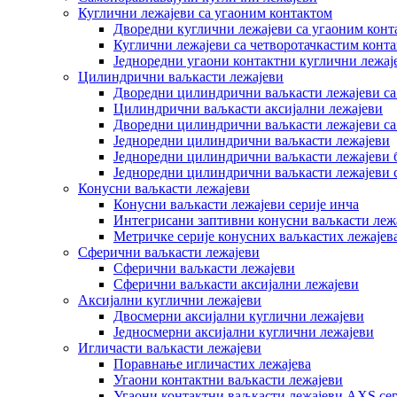
Куглични лежајеви са угаоним контактом
Дворедни куглични лежајеви са угаоним конт
Куглични лежајеви са четворотачкастим конт
Једноредни угаони контактни куглични лежај
Цилиндрични ваљкасти лежајеви
Дворедни цилиндрични ваљкасти лежајеви са
Цилиндрични ваљкасти аксијални лежајеви
Дворедни цилиндрични ваљкасти лежајеви с
Једноредни цилиндрични ваљкасти лежајеви
Једноредни цилиндрични ваљкасти лежајеви 
Једноредни цилиндрични ваљкасти лежајеви 
Конусни ваљкасти лежајеви
Конусни ваљкасти лежајеви серије инча
Интегрисани заптивни конусни ваљкасти леж
Метричке серије конусних ваљкастих лежајев
Сферични ваљкасти лежајеви
Сферични ваљкасти лежајеви
Сферични ваљкасти аксијални лежајеви
Аксијални куглични лежајеви
Двосмерни аксијални куглични лежајеви
Једносмерни аксијални куглични лежајеви
Игличасти ваљкасти лежајеви
Поравнање игличастих лежајева
Угаони контактни ваљкасти лежајеви
Угаони контактни ваљкасти лежајеви AXS сер