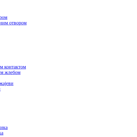
ором
оним отвором
им контактом
им жлебом
жајеви
и
лика
ка